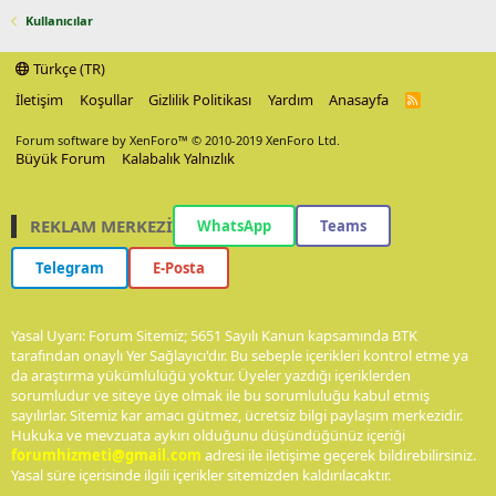
Kullanıcılar
Türkçe (TR)
İletişim
Koşullar
Gizlilik Politikası
Yardım
Anasayfa
R
S
S
Forum software by XenForo™
© 2010-2019 XenForo Ltd.
Büyük Forum
Kalabalık Yalnızlık
REKLAM MERKEZİ
WhatsApp
Teams
Telegram
E-Posta
Yasal Uyarı: Forum Sitemiz; 5651 Sayılı Kanun kapsamında BTK
tarafından onaylı Yer Sağlayıcı'dır. Bu sebeple içerikleri kontrol etme ya
da araştırma yükümlülüğü yoktur. Üyeler yazdığı içeriklerden
sorumludur ve siteye üye olmak ile bu sorumluluğu kabul etmiş
sayılırlar. Sitemiz kar amacı gütmez, ücretsiz bilgi paylaşım merkezidir.
Hukuka ve mevzuata aykırı olduğunu düşündüğünüz içeriği
forumhizmeti@gmail.com
adresi ile iletişime geçerek bildirebilirsiniz.
Yasal süre içerisinde ilgili içerikler sitemizden kaldırılacaktır.